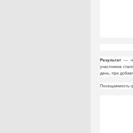
Результат
— чер
участников стал
день, при добав
Посещаемость г