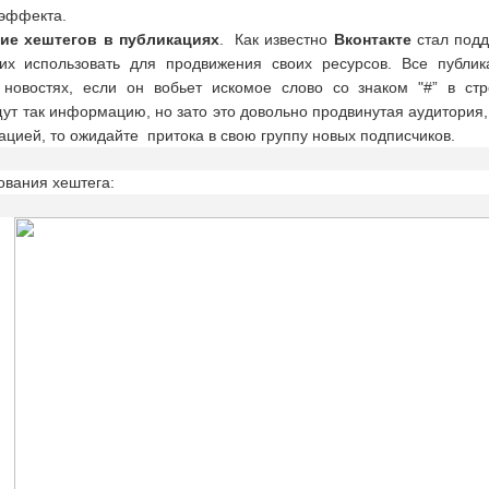
 эффекта.
ние хештегов в публикациях
. Как известно
Вконтакте
стал подд
их использовать для продвижения своих ресурсов. Все публ
 новостях, если он вобьет искомое слово со знаком "#” в ст
ут так информацию, но зато это довольно продвинутая аудитория
цией, то ожидайте притока в свою группу новых подписчиков.
ования хештега: