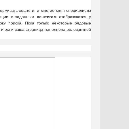
ерживать хештеги, и многие smm специалисты
икации с заданным
хештегом
отображаются у
року поиска. Пока только некоторые рядовые
, и если ваша страница наполнена релевантной