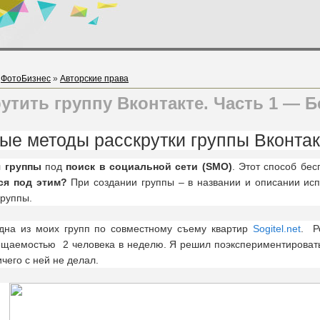
»
ФотоБизнес
»
Авторские права
рутить группу Вконтакте. Часть 1 —
ые методы расскрутки группы Вконтак
 группы
под
поиск в социальной сети (SMO)
. Этот способ бе
ся под этим?
При создании группы – в названии и описании исп
группы.
на из моих групп по совместному съему квартир
Sogitel.net
. Р
сещаемостью 2 человека в неделю. Я решил поэкспериментировать
чего с ней не делал.