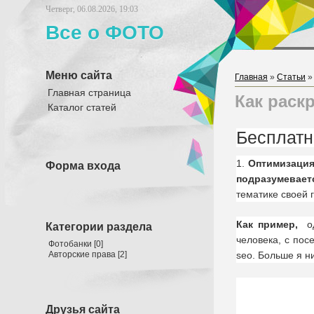
Четверг, 06.08.2026, 19:03
Все о ФОТО
Меню сайта
Главная
»
Статьи
Главная страница
Как раск
Каталог статей
Бесплатн
1.
Оптимизация
Форма входа
подразумевает
тематике своей 
Как пример,
од
Категории раздела
человека, с по
Фотобанки
[0]
Авторские права
[2]
sео. Больше я ни
Друзья сайта