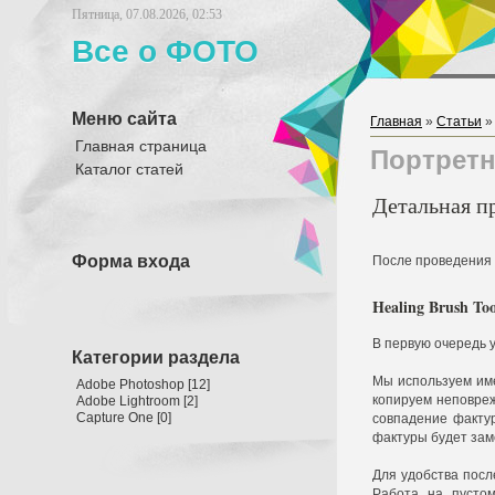
Пятница, 07.08.2026, 02:53
Все о ФОТО
Меню сайта
Главная
»
Статьи
Главная страница
Портретн
Каталог статей
Детальная п
Форма входа
После проведения 
Healing Brush To
В первую очередь 
Категории раздела
Мы используем имен
Adobe Photoshop
[12]
копируем неповреж
Adobe Lightroom
[2]
Capture One
[0]
совпадение фактур
фактуры будет зам
Для удобства посл
Работа на пустом