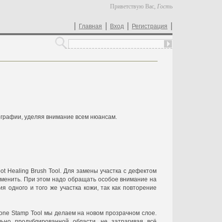
Приветствую Вас
,
Гость
|
|
|
|
Главная
Вход
Регистрация
графии, уделяя внимание всем нюансам.
ot Healing Brush Tool. Для замены участка с дефектом
аменить. При этом надо обращать особое внимание на
 одного и того же участка кожи, так как повторение
one Stamp Tool мы делаем на новом прозрачном слое.
ьно продублированной области, не затрагивая всё