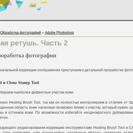
»
Обработка фотографий
»
Adobe Photoshop
ая ретушь. Часть 2
роработка фотографии
начальной коррекции изображения приступаем к детальной проработке фото
ol и Clone Stamp Tool
убираем наиболее дефектные участки кожи.
но Healing Brush Tool, так как он полностью контролируем в отличие от Sp
денную область кожи насколько возможно ближе к участку, который нужно з
ы и оттенков кожи. По возможности избегайте неоднократного дублирования
етно.
едующего редактирования коррекцию инструментами Healing Brush Tool и Cl
 слое позволяет нам использовать различные методы коррекции отдел