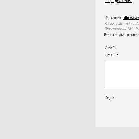
... продолжение
Источник
:
http://ww
Категория
:
Adobe P
Просмотров
:
924
|
Р
Всего комментарие
Имя *:
Email *:
Код *: