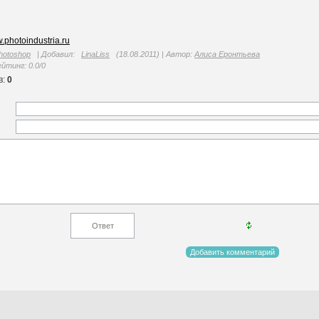
w.photoindustria.ru
hotoshop
|
Добавил
:
LinaLiss
(18.08.2011)
|
Автор
:
Алиса Еронтьева
ейтинг
:
0.0
/
0
в
:
0