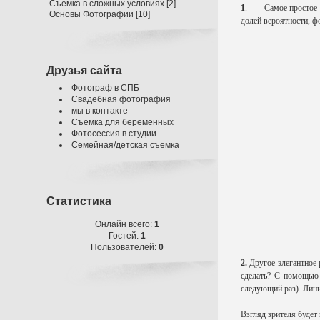
Съемка в сложных условиях
[2]
1
. Самое простое - 
Основы Фотографии
[10]
долей вероятности, фо
Друзья сайта
Фотограф в СПБ
Свадебная фотография
мы в контакте
Съемка для беременных
Фотосессия в студии
Семейная/детская съемка
Статистика
Онлайн всего:
1
Гостей:
1
Пользователей:
0
2.
Другое элегантное 
сделать? С помощью 
следующий раз). Лини
Взгляд зрителя будет