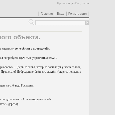
Приветствую Вас
,
Гость
|
|
|
|
Главная
Вход
Регистрация
ого объекта.
т «рамки» до «съёмки с проводкой».
о вы попробуете научиться управлять людьми.
коровым... (первые слова, которые возникнут у вас в голове,
? Правильно! Добродушно бьёте его локтём (старясь попасть в
ьцем на сиё чудо Господне:
 гордо сказать: «А за этим деревом я!».
сте - дерево).