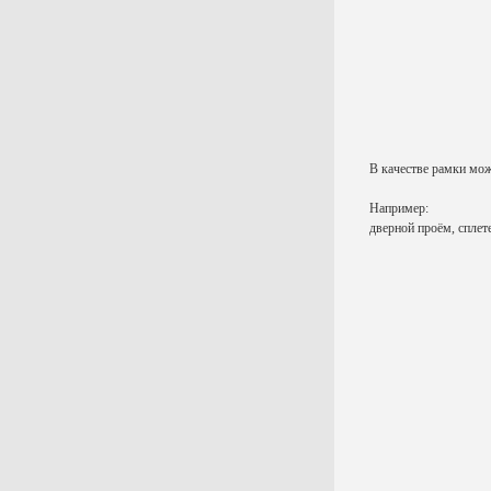
В качестве рамки мож
Например:
дверной проём, сплете