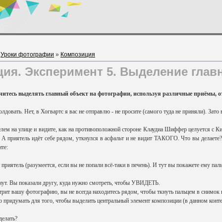
»
Уроки фотографии
»
Композиция
ия. Эксперимент 5. Выделение главн
учитесь выделять главный объект на фотографии, используя различные приёмы, о
олдовать. Нет, в Хогвартс я вас не отправлю - не просите (самого туда не приняли). Зат
елем на улице и видите, как на противоположной стороне Клаудиа Шиффер целуется с Кир
. А приятель идёт себе рядом, уткнулся в асфальт и не видит ТАКОГО. Что вы делаете
ите:
т приятель (разумеется, если вы не попали всё-таки в печень). И тут вы покажете ему пал
гнут. Вы показали другу, куда нужно смотреть, чтобы УВИДЕТЬ.
трит вашу фотографию, вы не всегда находитесь рядом, чтобы ткнуть пальцем в снимок и
 придумать для того, чтобы выделить центральный элемент композиции (в данном контек
делать?