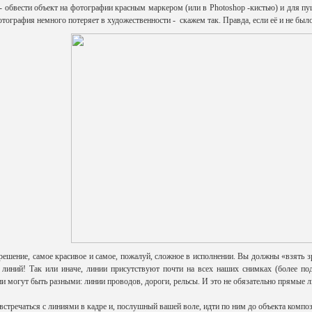
обвести объект на фотографии красным маркером (или в Photoshop -кистью) и для пущ
тография немного потеряет в художественности - скажем так. Правда, если её и не было,
решение, самое красивое и самое, пожалуй, сложное в исполнении. Вы должны «взять зр
линий! Так или иначе, линии присутствуют почти на всех наших снимках (более по
и могут быть разными: линии проводов, дороги, рельсы. И это не обязательно прямые л
 встречаться с линиями в кадре и, послушный вашей воле, идти по ним до объекта композ