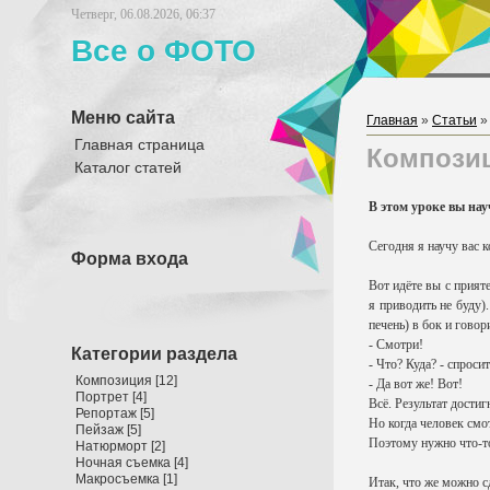
Четверг, 06.08.2026, 06:37
Все о ФОТО
Меню сайта
Главная
»
Статьи
Главная страница
Композиц
Каталог статей
В этом уроке вы на
Сегодня я научу вас к
Форма входа
Вот идёте вы с прият
я приводить не буду)
печень) в бок и говор
- Смотри!
Категории раздела
- Что? Куда? - спроси
Композиция
[12]
- Да вот же! Вот!
Портрет
[4]
Всё. Результат дости
Репортаж
[5]
Но когда человек смо
Пейзаж
[5]
Поэтому нужно что-то
Натюрморт
[2]
Ночная съемка
[4]
Макросъемка
[1]
Итак, что же можно с