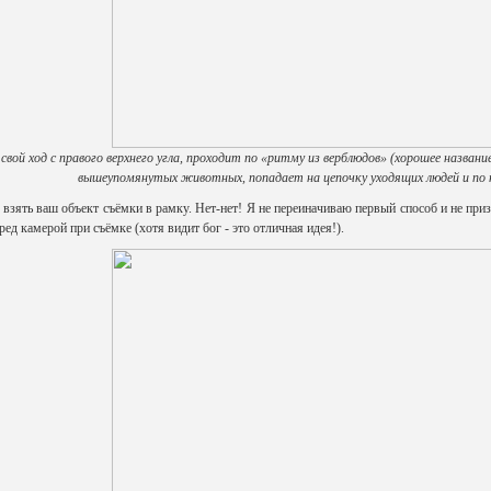
свой ход с правого верхнего угла, проходит по «ритму из верблюдов» (хорошее название
вышеупомянутых животных, попадает на цепочку уходящих людей и по 
 взять ваш объект съёмки в рамку. Нет-нет! Я не переиначиваю первый способ и не при
ред камерой при съёмке (хотя видит бог - это отличная идея!).