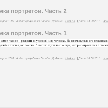
ка портретов. Часть 2
тров:
1599
|
Author:
граф Синяя Борода
|
Добавил:
LinaLiss
|
Дата:
14.08.2011
|
Ком
ка портретов. Часть 1
 самое главное – раскрыть внутренний мир человека. Не сиюминутные его переживания
орей бы хочется уже домой». А именно глубинные эмоции, которые отражаются в его взгля
тров:
2092
|
Author:
граф Синяя Борода
|
Добавил:
LinaLiss
|
Дата:
14.08.2011
|
Ком