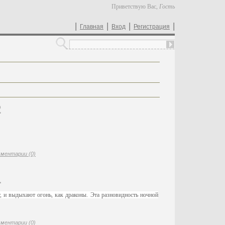
Приветствую Вас
,
Гость
|
|
|
|
Главная
Вход
Регистрация
2
ментарии (0)
1
, и выдыхают огонь, как драконы. Эта разновидность ночной
ментарии (0)