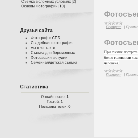
Съемка в сложных условиях
[2]
Основы Фотографии
[10]
Фотосъем
Портрет
|
Просмо
Друзья сайта
Фотограф в СПБ
Фотосъем
Свадебная фотография
мы в контакте
При съемке портрета
Съемка для беременных
Фотосессия в студии
болит голова или «ск
Семейная/детская съемка
человека.
Портрет
|
Просмо
Статистика
Онлайн всего:
1
Гостей:
1
Пользователей:
0