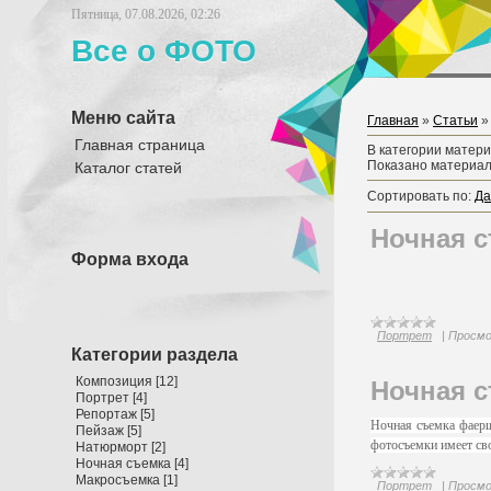
Пятница, 07.08.2026, 02:26
Все о ФОТО
Меню сайта
Главная
»
Статьи
Главная страница
В категории матер
Показано материа
Каталог статей
Сортировать по
:
Да
Ночная с
Форма входа
Портрет
|
Просмо
Категории раздела
Композиция
[12]
Ночная с
Портрет
[4]
Репортаж
[5]
Ночная съемка фаерщ
Пейзаж
[5]
фотосъемки имеет сво
Натюрморт
[2]
Ночная съемка
[4]
Макросъемка
[1]
Портрет
|
Просмо