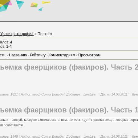
»
Уроки фотографии
» Портрет
иалов
:
4
лов
:
1-4
те
·
Названию
·
Рейтингу
·
Комментариям
·
Просмотрам
ъемка фаерщиков (факиров). Часть 
тров:
1621
|
Author:
граф Синяя Борода
|
Добавил:
LinaLiss
|
Дата:
14.08.2011
|
Ком
ъемка фаерщиков (факиров). Часть 
иков - людей, которые занимаются огнем. То есть крутят разные вещи, которые горят
и особенности.
тров:
1348
|
Author:
граф Синяя Борода
|
Добавил:
LinaLiss
|
Дата:
14.08.2011
|
Ком