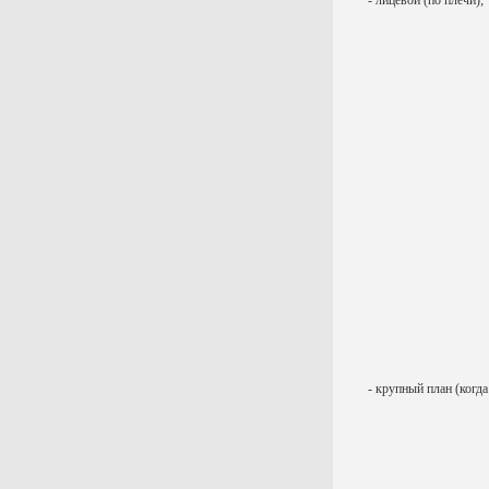
- лицевой (по плечи);
- крупный план (когда