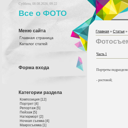
Суббота, 08.08.2026, 09:22
Все о ФОТО
Меню сайта
Главная
»
Статьи
Главная страница
Фотосъем
Каталог статей
Часть 1
Форма входа
Портреты подразделяю
- ростовой;
Категории раздела
Композиция
[12]
Портрет
[4]
Репортаж
[5]
Пейзаж
[5]
Натюрморт
[2]
Ночная съемка
[4]
Макросъемка
[1]